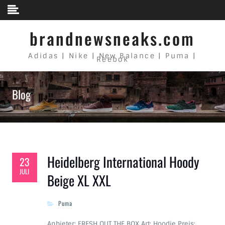
Skip to content
brandnewsneaks.com
Adidas | Nike | New Balance | Puma |
Reebok
Blog
Heidelberg International Hoody
23
JULI
Beige XL XXL
Puma
Anbieter: FRESH OUT THE BOX Art: Hoodie Preis: