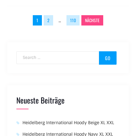
Beitragsnavigation
1
2
…
110
NÄCHSTE
Search for:
Neueste Beiträge
Heidelberg International Hoody Beige XL XXL
Heidelberg International Hoody Navy XL XXL