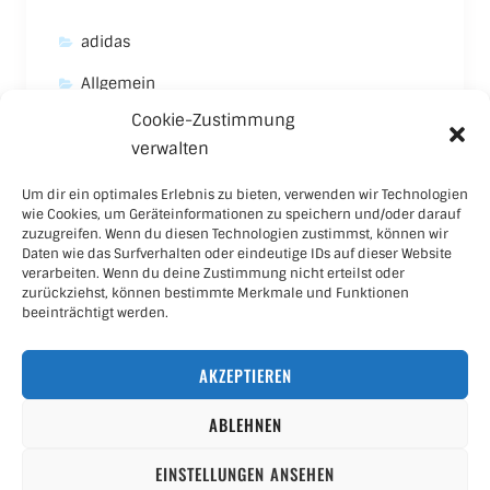
adidas
Allgemein
Cookie-Zustimmung
Asics
verwalten
Carhartt
Um dir ein optimales Erlebnis zu bieten, verwenden wir Technologien
New Balance
wie Cookies, um Geräteinformationen zu speichern und/oder darauf
zuzugreifen. Wenn du diesen Technologien zustimmst, können wir
Nike
Daten wie das Surfverhalten oder eindeutige IDs auf dieser Website
verarbeiten. Wenn du deine Zustimmung nicht erteilst oder
Puma
zurückziehst, können bestimmte Merkmale und Funktionen
beeinträchtigt werden.
Skateboard
AKZEPTIEREN
Sneaker
ABLEHNEN
EINSTELLUNGEN ANSEHEN