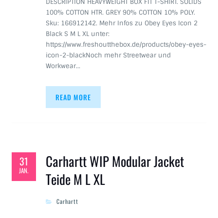
DESCRIPTION HEAVYWEIGHT BOX FIT T-SHIRT. SOLIDS
100% COTTON HTR. GREY 90% COTTON 10% POLY.
Sku: 166912142. Mehr Infos zu Obey Eyes Icon 2
Black S M L XL unter:
https://www.freshoutthebox.de/products/obey-eyes-
icon-2-blackNoch mehr Streetwear und
Workwear…
READ MORE
Carhartt WIP Modular Jacket
31
JAN.
Teide M L XL
Carhartt