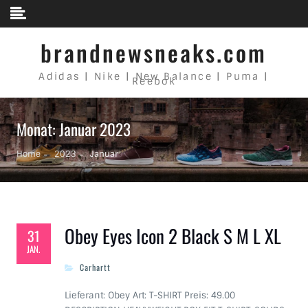
Skip to content
brandnewsneaks.com
Adidas | Nike | New Balance | Puma |
Reebok
Monat: Januar 2023
Home
2023
Januar
Obey Eyes Icon 2 Black S M L XL
31
JAN.
Carhartt
Lieferant: Obey Art: T-SHIRT Preis: 49.00