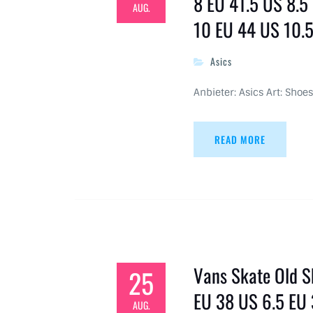
8 EU 41.5 US 8.5
AUG.
10 EU 44 US 10.5
Asics
Anbieter: Asics Art: Shoes
READ MORE
Vans Skate Old S
25
EU 38 US 6.5 EU 
AUG.