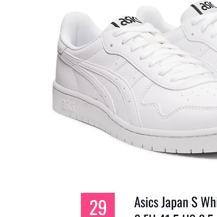
Asics Japan S Wh
29