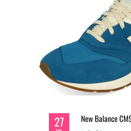
New Balance CM
27
APR.