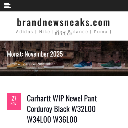
Skip to content
brandnewsneaks.com
Adidas | Nike | New Balance | Puma |
Reebok
Monat: November 2025
Home
2025
November
Carhartt WIP Newel Pant
27
NOV.
Corduroy Black W32L00
W34L00 W36L00