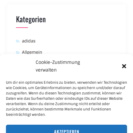
Kategorien
adidas
Allgemein
Cookie-Zustimmung
Asics
verwalten
Carhartt
Um dir ein optimales Erlebnis zu bieten, verwenden wir Technologien
New Balance
wie Cookies, um Geräteinformationen zu speichern und/oder darauf
zuzugreifen. Wenn du diesen Technologien zustimmst, können wir
Nike
Daten wie das Surfverhalten oder eindeutige IDs auf dieser Website
verarbeiten. Wenn du deine Zustimmung nicht erteilst oder
Puma
zurückziehst, können bestimmte Merkmale und Funktionen
beeinträchtigt werden.
Skateboard
AKZEPTIEREN
Sneaker