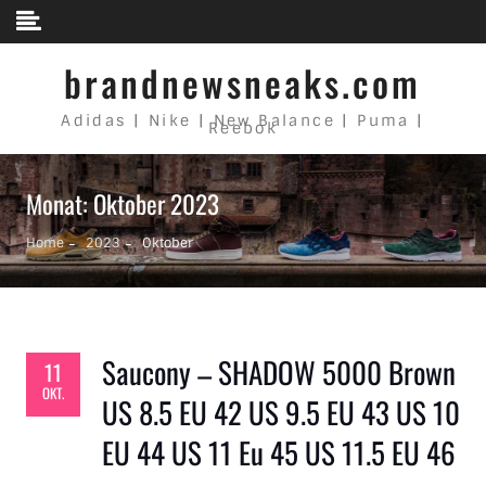
Skip to content
brandnewsneaks.com
Adidas | Nike | New Balance | Puma |
Reebok
Monat: Oktober 2023
Home
2023
Oktober
Saucony – SHADOW 5000 Brown
11
OKT.
US 8.5 EU 42 US 9.5 EU 43 US 10
EU 44 US 11 Eu 45 US 11.5 EU 46