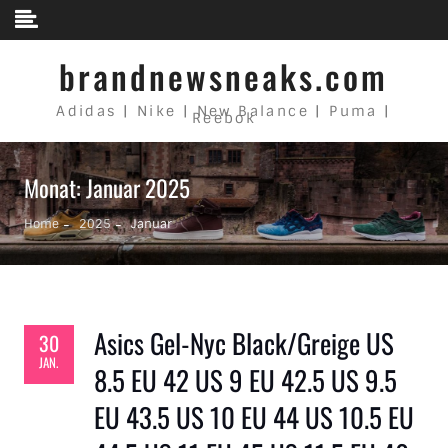
Skip to content
brandnewsneaks.com
Adidas | Nike | New Balance | Puma |
Reebok
Monat: Januar 2025
Home
2025
Januar
Asics Gel-Nyc Black/Greige US
30
JAN.
8.5 EU 42 US 9 EU 42.5 US 9.5
EU 43.5 US 10 EU 44 US 10.5 EU