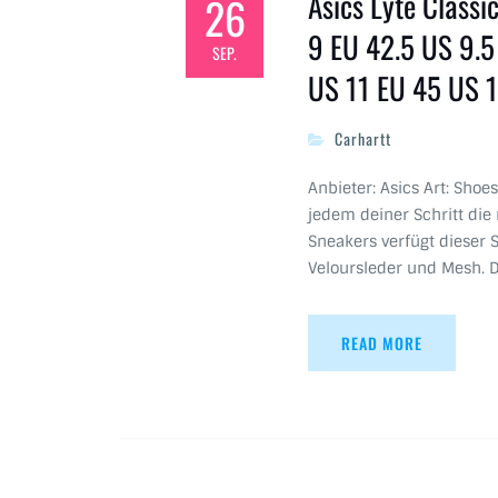
Asics Lyte Class
26
9 EU 42.5 US 9.5
SEP.
US 11 EU 45 US 1
Carhartt
Anbieter: Asics Art: Shoe
jedem deiner Schritt die 
Sneakers verfügt dieser 
Veloursleder und Mesh. 
READ MORE