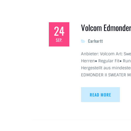
Volcom Edmonder 
24
SEP.
Carhartt
Anbieter: Volcom Art: Swe
Herren● Regular Fit● Ru
Hergestellt aus mindest
EDMONDER II SWEATER Meh
READ MORE