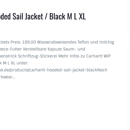
ded Sail Jacket / Black M L XL
Jackets Preis: 189.00 Wasserabweisendes Teflon und milchig
eece-Futter Verstellbare Kapuze Saum- und
strick Schriftzug-Stickerei Mehr Infos zu Carhartt WIP
k M L XL unter:
ox.de/products/carhartt-hooded-sail-jacket-blackNoch
rkwear…