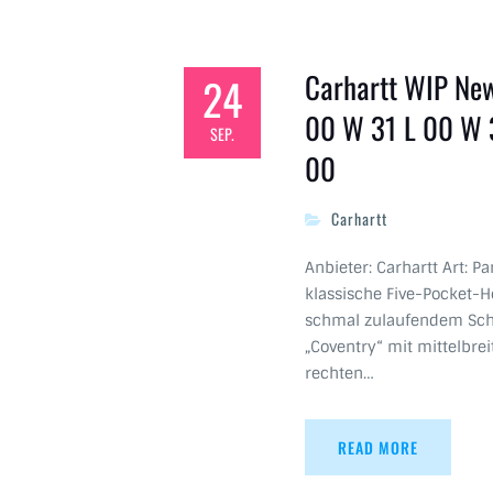
Carhartt WIP New
24
00 W 31 L 00 W 
SEP.
00
Carhartt
Anbieter: Carhartt Art: P
klassische Five-Pocket-H
schmal zulaufendem Schn
„Coventry“ mit mittelbrei
rechten…
READ MORE