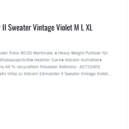
II Sweater Vintage Violet M L XL
ater Preis: 80.00 Merkmale :● Heavy Weight Pullover für
ndhalsausschnitt● Heather-Garn● Volcom-Aufnäher●
ens 44 % recyceltem Polyester Referenz : A0732405
r Infos zu Volcom Edmonder II Sweater Vintage Violet…