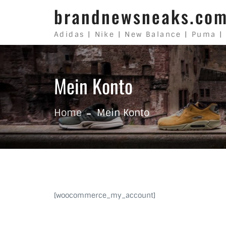
Skip to content
brandnewsneaks.co
Adidas | Nike | New Balance | Puma |
Mein Konto
Home
Mein Konto
[woocommerce_my_account]