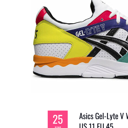
Asics Gel-Lyte V
25
US 11 EU 45
JUNI