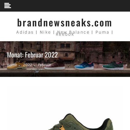
Skip to content
brandnewsneaks.com
Adidas | Nike | New Balance | Puma |
Reebok
Monat: Februar 2022
Home
2022
Februar