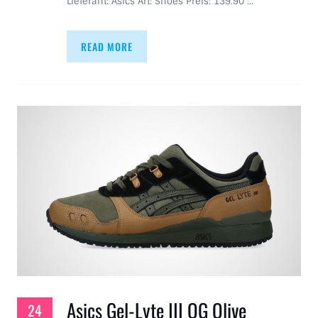
Lieferant: Asics Art: Shoes Preis: 139.90 …
READ MORE
Asics Gel-Lyte III OG Olive
24