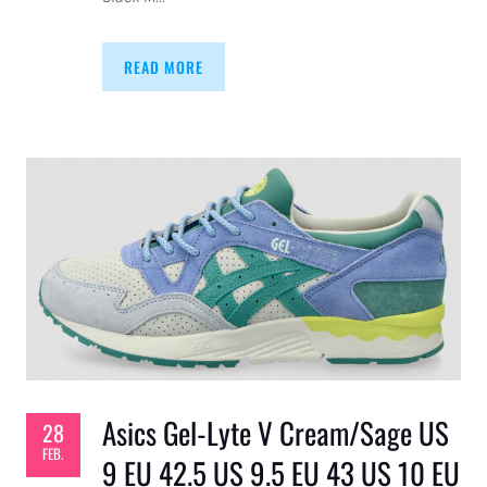
READ MORE
Asics Gel-Lyte V Cream/Sage US
28
FEB.
9 EU 42.5 US 9.5 EU 43 US 10 EU