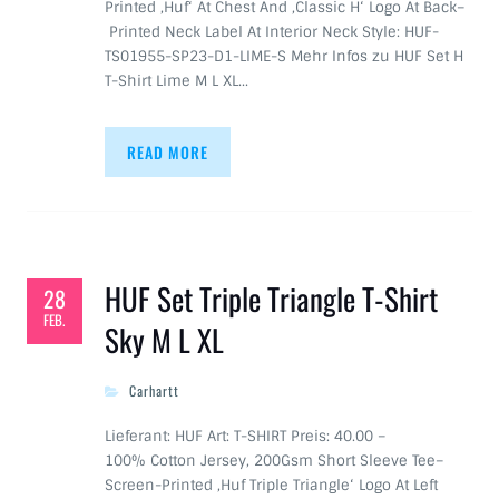
Printed ‚Huf‘ At Chest And ‚Classic H‘ Logo At Back–
Printed Neck Label At Interior Neck Style: HUF-
TS01955-SP23-D1-LIME-S Mehr Infos zu HUF Set H
T-Shirt Lime M L XL…
READ MORE
HUF Set Triple Triangle T-Shirt
28
FEB.
Sky M L XL
Carhartt
Lieferant: HUF Art: T-SHIRT Preis: 40.00 –
100% Cotton Jersey, 200Gsm Short Sleeve Tee–
Screen-Printed ‚Huf Triple Triangle‘ Logo At Left