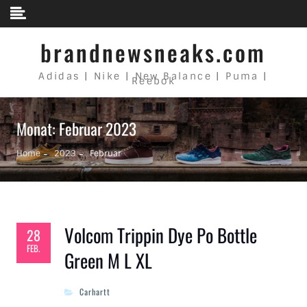
Skip to content
brandnewsneaks.com
Adidas | Nike | New Balance | Puma |
Reebok
Monat: Februar 2023
Home
2023
Februar
Volcom Trippin Dye Po Bottle
28
FEB.
Green M L XL
Carhartt