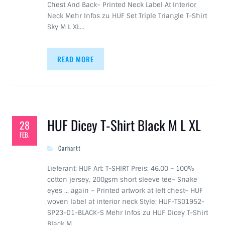
Chest And Back– Printed Neck Label At Interior
Neck Mehr Infos zu HUF Set Triple Triangle T-Shirt
Sky M L XL…
READ MORE
HUF Dicey T-Shirt Black M L XL
28
FEB.
Carhartt
Lieferant: HUF Art: T-SHIRT Preis: 46.00 – 100%
cotton jersey, 200gsm short sleeve tee– Snake
eyes … again – Printed artwork at left chest– HUF
woven label at interior neck Style: HUF-TS01952-
SP23-D1-BLACK-S Mehr Infos zu HUF Dicey T-Shirt
Black M…