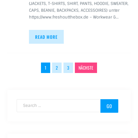
(JACKETS, T-SHIRTS, SHIRT, PANTS, HOODIE, SWEATER,
CAPS, BEANIE, BACKPACKS, ACCESSOIRES) unter
https://www.freshoutthebox.de – Workwear &…
READ MORE
Beitragsnavigation
1
2
3
NÄCHSTE
Search for: