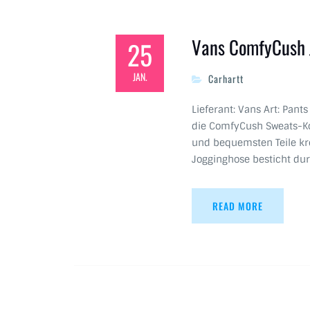
Vans ComfyCush J
25
JAN.
Carhartt
Lieferant: Vans Art: Pant
die ComfyCush Sweats-Koll
und bequemsten Teile kre
Jogginghose besticht du
READ MORE