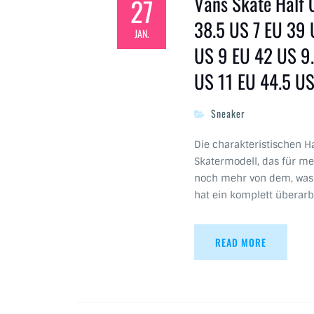
Vans Skate Half 
27
38.5 US 7 EU 39 
JAN.
US 9 EU 42 US 9.
US 11 EU 44.5 US
Sneaker
Die charakteristischen Ha
Skatermodell, das für me
noch mehr von dem, was S
hat ein komplett überarb
READ MORE