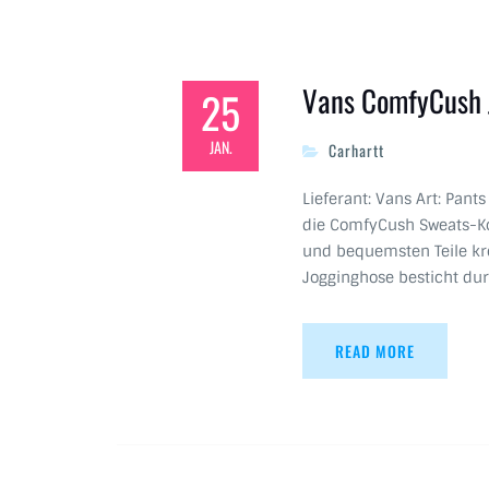
Vans ComfyCush J
25
JAN.
Carhartt
Lieferant: Vans Art: Pant
die ComfyCush Sweats-Koll
und bequemsten Teile kre
Jogginghose besticht du
READ MORE