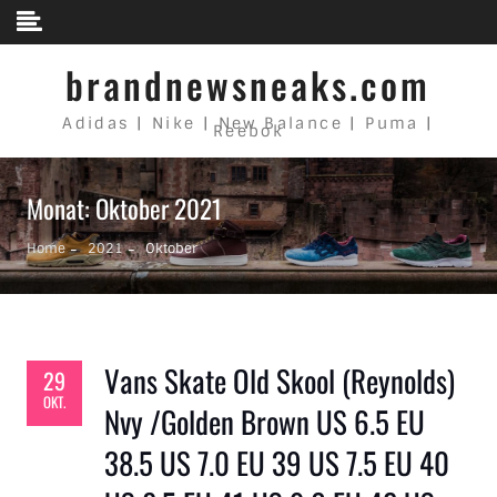
Skip to content
brandnewsneaks.com
Adidas | Nike | New Balance | Puma |
Reebok
Monat: Oktober 2021
Home
2021
Oktober
Vans Skate Old Skool (Reynolds)
29
OKT.
Nvy /Golden Brown US 6.5 EU
38.5 US 7.0 EU 39 US 7.5 EU 40