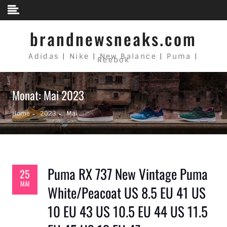
Skip to content
brandnewsneaks.com
Adidas | Nike | New Balance | Puma |
Reebok
Monat: Mai 2023
Home
2023
Mai
Puma RX 737 New Vintage Puma
25
MAI
White/Peacoat US 8.5 EU 41 US
10 EU 43 US 10.5 EU 44 US 11.5