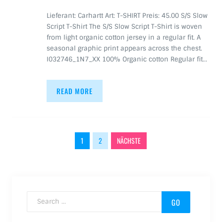
Lieferant: Carhartt Art: T-SHIRT Preis: 45.00 S/S Slow
Script T-Shirt The S/S Slow Script T-Shirt is woven
from light organic cotton jersey in a regular fit. A
seasonal graphic print appears across the chest.
I032746_1N7_XX 100% Organic cotton Regular fit…
READ MORE
Beitragsnavigation
1
2
NÄCHSTE
Search for: