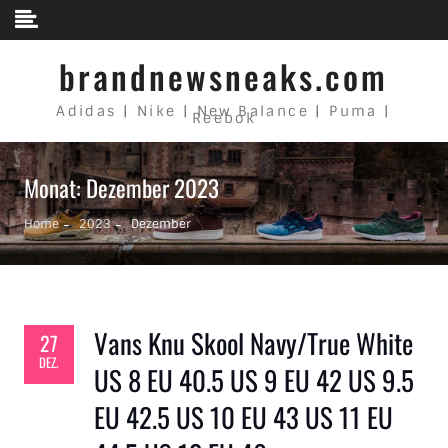
Skip to content
brandnewsneaks.com
Adidas | Nike | New Balance | Puma |
Reebok
Monat: Dezember 2023
Home
2023
Dezember
Vans Knu Skool Navy/True White
27
DEZ.
US 8 EU 40.5 US 9 EU 42 US 9.5
EU 42.5 US 10 EU 43 US 11 EU