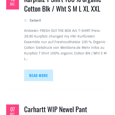
DEZ.
Cotton Blk / Wht S M L XL XXL
Carhartt
Anbieter: FRESH OUT THE BOX Art: T-SHIRT Preis:
29.90 Kurpfalz changed my life! Kurfürsten
Essemble nur auf Freshoutthebox 100 % Organic
Cotton Siebdruck von Welldone.de Mehr Infos zu
Kurpfalz T Shirt 100% organic Cotton Blk / Wht S M
L…
READ MORE
Carhartt WIP Newel Pant
07
DEZ.