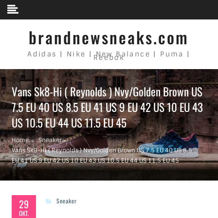
Skip to content
brandnewsneaks.com
Adidas | Nike | New Balance | Puma |
Reebok
Vans Sk8-Hi ( Reynolds ) Nvy/Golden Brown US
7.5 EU 40 US 8.5 EU 41 US 9 EU 42 US 10 EU 43
US 10.5 EU 44 US 11.5 EU 45
Home
Sneaker
Vans Sk8-Hi ( Reynolds ) Nvy/Golden Brown US 7.5 EU 40 US 8.5
EU 41 US 9 EU 42 US 10 EU 43 US 10.5 EU 44 US 11.5 EU 45
29
Sneaker
OKT.