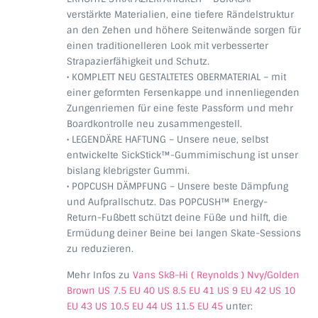
verstärkte Materialien, eine tiefere Rändelstruktur
an den Zehen und höhere Seitenwände sorgen für
einen traditionelleren Look mit verbesserter
Strapazierfähigkeit und Schutz.
• KOMPLETT NEU GESTALTETES OBERMATERIAL – mit
einer geformten Fersenkappe und innenliegenden
Zungenriemen für eine feste Passform und mehr
Boardkontrolle neu zusammengestell.
• LEGENDÄRE HAFTUNG – Unsere neue, selbst
entwickelte SickStick™-Gummimischung ist unser
bislang klebrigster Gummi.
• POPCUSH DÄMPFUNG – Unsere beste Dämpfung
und Aufprallschutz. Das POPCUSH™ Energy-
Return-Fußbett schützt deine Füße und hilft, die
Ermüdung deiner Beine bei langen Skate-Sessions
zu reduzieren.
Mehr Infos zu
Vans Sk8-Hi ( Reynolds ) Nvy/Golden
Brown US 7.5 EU 40 US 8.5 EU 41 US 9 EU 42 US 10
EU 43 US 10.5 EU 44 US 11.5 EU 45
unter: