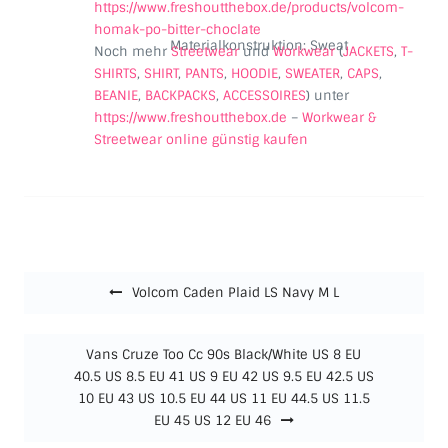
https://www.freshoutthebox.de/products/volcom-
homak-po-bitter-choclate
Materialkonstruktion:
Sweat
Noch mehr
Streetwear
und
Workwear
(
JACKETS
,
T-
SHIRTS
,
SHIRT
,
PANTS
,
HOODIE
,
SWEATER
,
CAPS
,
BEANIE
,
BACKPACKS
,
ACCESSOIRES
) unter
https://www.freshoutthebox.de
–
Workwear &
Streetwear online günstig kaufen
Beitragsnavigation
Volcom Caden Plaid LS Navy M L
Vans Cruze Too Cc 90s Black/White US 8 EU
40.5 US 8.5 EU 41 US 9 EU 42 US 9.5 EU 42.5 US
10 EU 43 US 10.5 EU 44 US 11 EU 44.5 US 11.5
EU 45 US 12 EU 46