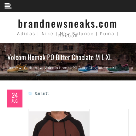
Skip to content
brandnewsneaks.com
Adidas | Nike | New Balance | Puma |
Reebok
Volcom Homak PO Bitter Choclate M L XL
Home
Carhartt
Volcom Homak PO Bitter Choclate M L XL
24
Carhartt
AUG.