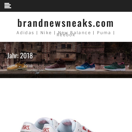
Skip to content
brandnewsneaks.com
Adidas | Nike | New Balance | Puma |
Reebok
Jahr: 2018
Home
2018