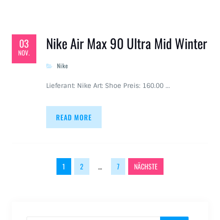
Nike Air Max 90 Ultra Mid Winter
03
NOV.
Nike
Lieferant: Nike Art: Shoe Preis: 160.00 …
READ MORE
Beitragsnavigation
1
2
…
7
NÄCHSTE