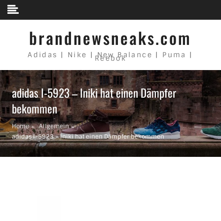
Skip to content
brandnewsneaks.com
Adidas | Nike | New Balance | Puma |
Reebok
adidas I-5923 – Iniki hat einen Dämpfer
bekommen
Home
Allgemein
adidas I-5923 – Iniki hat einen Dämpfer bekommen