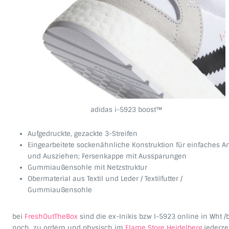
adidas i-5923 boost™
Aufgedruckte, gezackte 3-Streifen
Eingearbeitete sockenähnliche Konstruktion für einfaches A
und Ausziehen; Fersenkappe mit Aussparungen
Gummiaußensohle mit Netzstruktur
Obermaterial aus Textil und Leder / Textilfutter /
Gummiaußensohle
bei
FreshOutTheBox
sind die ex-Inikis bzw I-5923 online in Wht /
noch zu ordern und physisch im
Flame Store Heidelberg
jederze