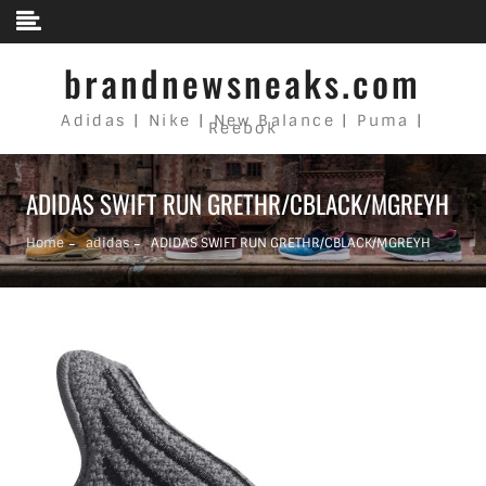
Skip to content
brandnewsneaks.com
Adidas | Nike | New Balance | Puma |
Reebok
ADIDAS SWIFT RUN GRETHR/CBLACK/MGREYH
Home
adidas
ADIDAS SWIFT RUN GRETHR/CBLACK/MGREYH