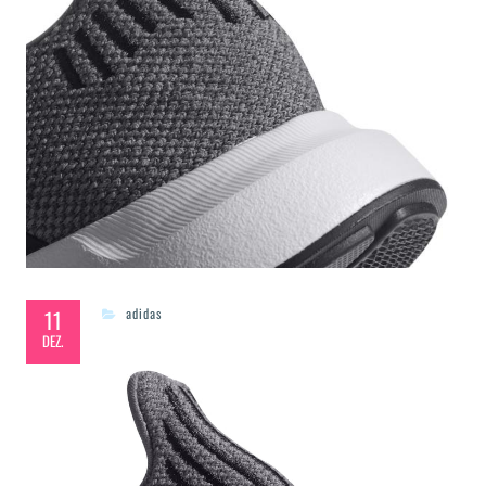
11
adidas
DEZ.