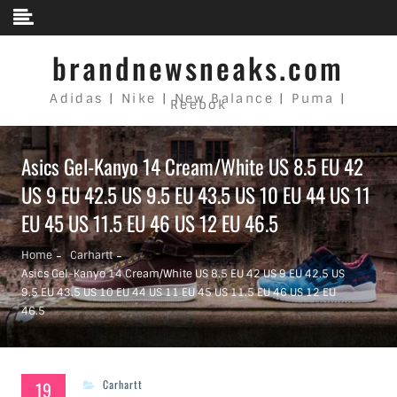
Skip to content
brandnewsneaks.com
Adidas | Nike | New Balance | Puma |
Reebok
Asics Gel-Kanyo 14 Cream/White US 8.5 EU 42
US 9 EU 42.5 US 9.5 EU 43.5 US 10 EU 44 US 11
EU 45 US 11.5 EU 46 US 12 EU 46.5
Home
Carhartt
Asics Gel-Kanyo 14 Cream/White US 8.5 EU 42 US 9 EU 42.5 US
9.5 EU 43.5 US 10 EU 44 US 11 EU 45 US 11.5 EU 46 US 12 EU
46.5
19
Carhartt