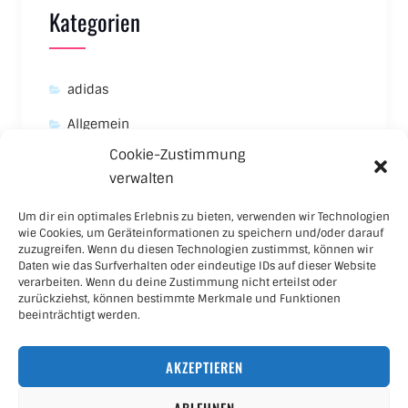
Kategorien
adidas
Allgemein
Cookie-Zustimmung
Asics
verwalten
Carhartt
Um dir ein optimales Erlebnis zu bieten, verwenden wir Technologien
New Balance
wie Cookies, um Geräteinformationen zu speichern und/oder darauf
zuzugreifen. Wenn du diesen Technologien zustimmst, können wir
Nike
Daten wie das Surfverhalten oder eindeutige IDs auf dieser Website
verarbeiten. Wenn du deine Zustimmung nicht erteilst oder
Puma
zurückziehst, können bestimmte Merkmale und Funktionen
beeinträchtigt werden.
Skateboard
AKZEPTIEREN
Sneaker
ABLEHNEN