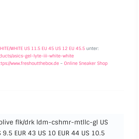
 WHITE/WHITE US 11.5 EU 45 US 12 EU 45.5
unter:
ducts/asics-gel-lyte-iii-white-white
ttps://www.freshoutthebox.de
–
Online Sneaker Shop
olive flk/drk ldm-cshmr-mtllc-gl US
S 9.5 EUR 43 US 10 EUR 44 US 10.5