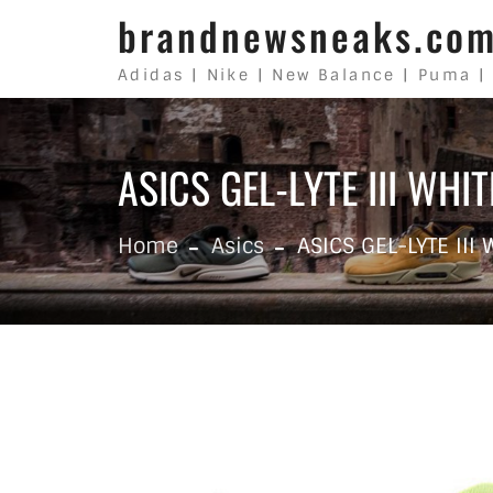
Skip to content
brandnewsneaks.co
Adidas | Nike | New Balance | Puma |
ASICS GEL-LYTE III WHI
Home
Asics
ASICS GEL-LYTE III