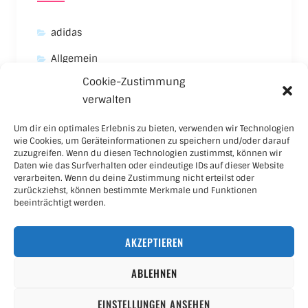
adidas
Allgemein
Cookie-Zustimmung
Asics
verwalten
Carhartt
Um dir ein optimales Erlebnis zu bieten, verwenden wir Technologien
New Balance
wie Cookies, um Geräteinformationen zu speichern und/oder darauf
zuzugreifen. Wenn du diesen Technologien zustimmst, können wir
Nike
Daten wie das Surfverhalten oder eindeutige IDs auf dieser Website
verarbeiten. Wenn du deine Zustimmung nicht erteilst oder
Puma
zurückziehst, können bestimmte Merkmale und Funktionen
beeinträchtigt werden.
Skateboard
AKZEPTIEREN
Sneaker
ABLEHNEN
EINSTELLUNGEN ANSEHEN