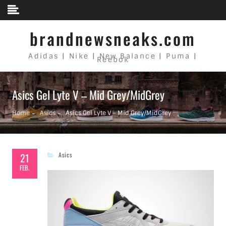
Skip to content
brandnewsneaks.com
Adidas | Nike | New Balance | Puma |
Reebok
Asics Gel Lyte V – Mid Grey/MidGrey
Home
Asics
Asics Gel Lyte V – Mid Grey/MidGrey
21
Asics
FEB.