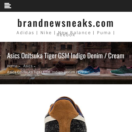
Skip to content
brandnewsneaks.com
Adidas | Nike | New Balance | Puma |
Reebok
Asics Onitsuka Tiger GSM Indigo Denim / Cream
Home
Asics
Asics Onitsuka Tiger GSM Indigo Denim / Cream