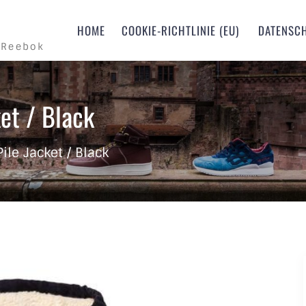
m
HOME
COOKIE-RICHTLINIE (EU)
DATENSC
 Reebok
ket / Black
Pile Jacket / Black