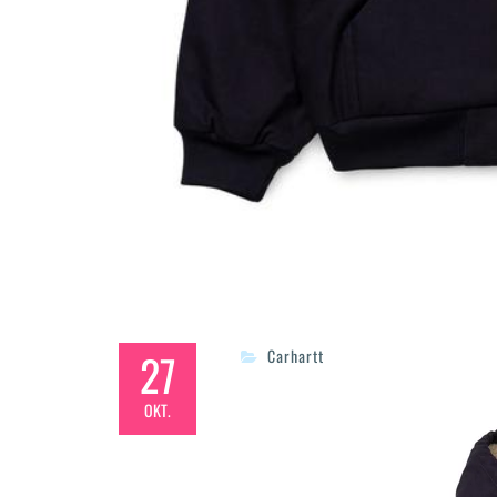
27
Carhartt
OKT.