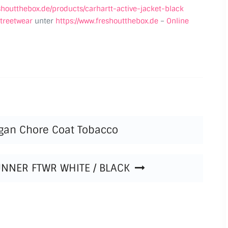
eshoutthebox.de/products/carhartt-active-jacket-black
treetwear
unter
https://www.freshoutthebox.de
–
Online
igan Chore Coat Tobacco
UNNER FTWR WHITE / BLACK