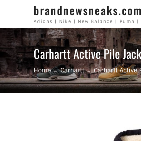
Skip to content
brandnewsneaks.co
Adidas | Nike | New Balance | Puma |
Carhartt Active Pile Jac
Home
Carhartt
Carhartt Active 