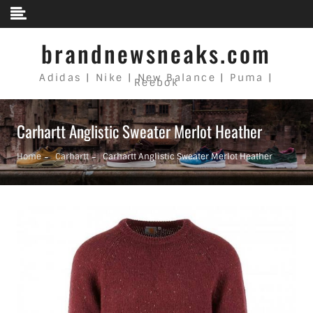
Skip to content
brandnewsneaks.com
Adidas | Nike | New Balance | Puma |
Reebok
Carhartt Anglistic Sweater Merlot Heather
Home
Carhartt
Carhartt Anglistic Sweater Merlot Heather