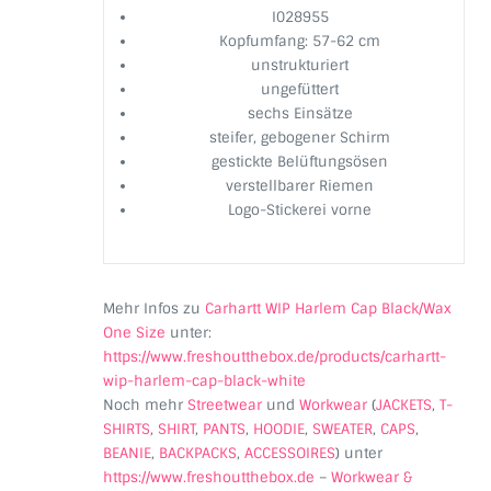
I028955
Kopfumfang: 57-62 cm
unstrukturiert
ungefüttert
sechs Einsätze
steifer, gebogener Schirm
gestickte Belüftungsösen
verstellbarer Riemen
Logo-Stickerei vorne
Mehr Infos zu
Carhartt WIP Harlem Cap Black/Wax
One Size
unter:
https://www.freshoutthebox.de/products/carhartt-
wip-harlem-cap-black-white
Noch mehr
Streetwear
und
Workwear
(
JACKETS
,
T-
SHIRTS
,
SHIRT
,
PANTS
,
HOODIE
,
SWEATER
,
CAPS
,
BEANIE
,
BACKPACKS
,
ACCESSOIRES
) unter
https://www.freshoutthebox.de
–
Workwear &