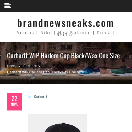
Skip to content
brandnewsneaks.com
Adidas | Nike | New Balance | Puma |
Reebok
Carhartt WIP Harlem Cap Black/Wax One Size
Home
Carhartt
Carhartt WIP Harlem Cap Black/Wax One Size
22
Carhartt
NOV.