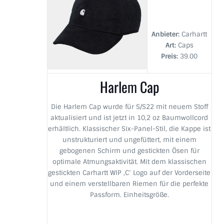
Anbieter:
Carhartt
Art:
Caps
Preis:
39.00
Harlem Cap
Die Harlem Cap wurde für S/S22 mit neuem Stoff
aktualisiert und ist jetzt in 10,2 oz Baumwollcord
erhältlich. Klassischer Six-Panel-Stil, die Kappe ist
unstrukturiert und ungefüttert, mit einem
gebogenen Schirm und gestickten Ösen für
optimale Atmungsaktivität. Mit dem klassischen
gestickten Carhartt WIP ‚C‘ Logo auf der Vorderseite
und einem verstellbaren Riemen für die perfekte
Passform. Einheitsgröße.