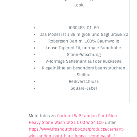
Look.
I030468_01_60
Das Model ist 1,86 m groß und trägt Größe 32
Robertson Denim: 100% Baumwolle
Loose Tapered Fit, normale Bundhöhe
Stone-Waschung
V-förmige Sattelnaht auf der Rückseite
Riegelnähte an besonders beanspruchten
Stellen
Reißverschluss
Square-Label
Mehr Infos zu
Carhartt WIP Landon Pant Blue
Heavy Stone Wash W 31 L 00 W 34 L00
unter:
https://www.freshoutthebox.de/products/carhartt-
wip-landon-pant-blue-heavy-stone-wash-1