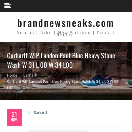
Skip to content
brandnewsneaks.com
Adidas | Nike | New Balance | Puma |
Reebok
Carhartt WIP Landon Pant Blue Heavy Stone
Wash W 31 L 00 W 34 L00
Home
Carhartt
Carhartt WIP Landon Pant Blue Heavy Stone Wash W 31 L 00 W 34
L00
21
Carhartt
NOV.