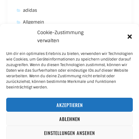
adidas
Allgemein
Cookie-Zustimmung
Asics
verwalten
Carhartt
Um dir ein optimales Erlebnis zu bieten, verwenden wir Technologien
New Balance
wie Cookies, um Geräteinformationen zu speichern und/oder darauf
zuzugreifen. Wenn du diesen Technologien zustimmst, können wir
Nike
Daten wie das Surfverhalten oder eindeutige IDs auf dieser Website
verarbeiten. Wenn du deine Zustimmung nicht erteilst oder
Puma
zurückziehst, können bestimmte Merkmale und Funktionen
beeinträchtigt werden.
Skateboard
AKZEPTIEREN
Sneaker
ABLEHNEN
EINSTELLUNGEN ANSEHEN