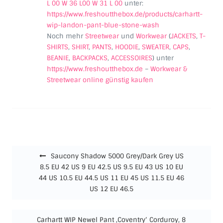
L 00 W 36 L00 W 31 L 00
unter:
https://www.freshoutthebox.de/products/carhartt-
wip-landon-pant-blue-stone-wash
Noch mehr
Streetwear
und
Workwear
(
JACKETS
,
T-
SHIRTS
,
SHIRT
,
PANTS
,
HOODIE
,
SWEATER
,
CAPS
,
BEANIE
,
BACKPACKS
,
ACCESSOIRES
) unter
https://www.freshoutthebox.de
–
Workwear &
Streetwear online günstig kaufen
Beitragsnavigation
Saucony Shadow 5000 Grey/Dark Grey US
8.5 EU 42 US 9 EU 42.5 US 9.5 EU 43 US 10 EU
44 US 10.5 EU 44.5 US 11 EU 45 US 11.5 EU 46
US 12 EU 46.5
Carhartt WIP Newel Pant ‚Coventry‘ Corduroy, 8