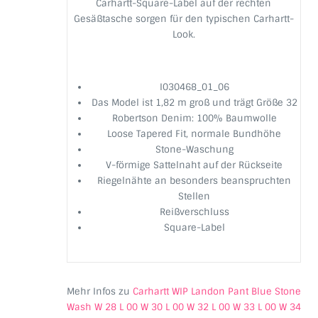
Carhartt-Square-Label auf der rechten
Gesäßtasche sorgen für den typischen Carhartt-
Look.
I030468_01_06
Das Model ist 1,82 m groß und trägt Größe 32
Robertson Denim: 100% Baumwolle
Loose Tapered Fit, normale Bundhöhe
Stone-Waschung
V-förmige Sattelnaht auf der Rückseite
Riegelnähte an besonders beanspruchten
Stellen
Reißverschluss
Square-Label
Mehr Infos zu
Carhartt WIP Landon Pant Blue Stone
Wash W 28 L 00 W 30 L 00 W 32 L 00 W 33 L 00 W 34