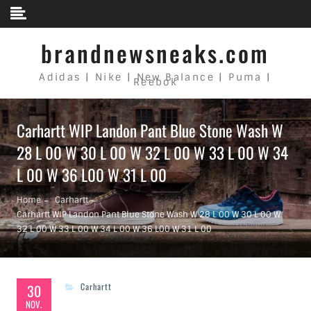
Skip to content
brandnewsneaks.com
Adidas | Nike | New Balance | Puma |
Reebok
Carhartt WIP Landon Pant Blue Stone Wash W
28 L 00 W 30 L 00 W 32 L 00 W 33 L 00 W 34
L 00 W 36 L00 W 31 L 00
Home
Carhartt
Carhartt WIP Landon Pant Blue Stone Wash W 28 L 00 W 30 L 00 W
32 L 00 W 33 L 00 W 34 L 00 W 36 L00 W 31 L 00
30
Carhartt
NOV.