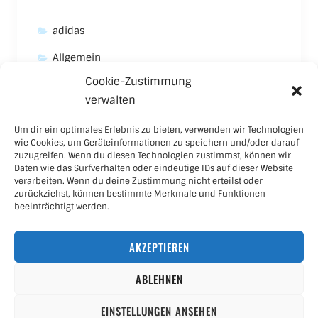
adidas
Allgemein
Cookie-Zustimmung
Asics
verwalten
Carhartt
Um dir ein optimales Erlebnis zu bieten, verwenden wir Technologien
New Balance
wie Cookies, um Geräteinformationen zu speichern und/oder darauf
zuzugreifen. Wenn du diesen Technologien zustimmst, können wir
Nike
Daten wie das Surfverhalten oder eindeutige IDs auf dieser Website
verarbeiten. Wenn du deine Zustimmung nicht erteilst oder
Puma
zurückziehst, können bestimmte Merkmale und Funktionen
beeinträchtigt werden.
Skateboard
AKZEPTIEREN
Sneaker
ABLEHNEN
EINSTELLUNGEN ANSEHEN