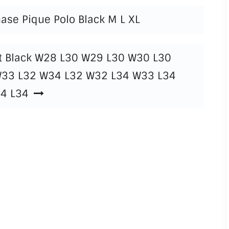
hase Pique Polo Black M L XL
Fit Black W28 L30 W29 L30 W30 L30
W33 L32 W34 L32 W32 L34 W33 L34
4 L34