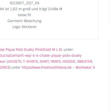
I023807_2Q7_XX
el ist 1,82 m groß und trägt Größe M
loose fit
Garment-Waschung
Logo-Stickerei
ase Pique Polo Dusky Pink/Gold M L XL
unter:
oducts/carhartt-wip-s-s-chase-pique-polo-dusky
ear
(
JACKETS
,
T-SHIRTS
,
SHIRT
,
PANTS
,
HOODIE
,
SWEATER
,
OIRES
) unter
https://www.freshoutthebox.de
–
Workwear &