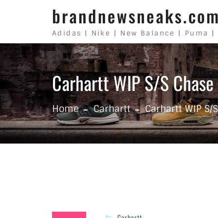
Skip to content
brandnewsneaks.co
Adidas | Nike | New Balance | Puma |
Carhartt WIP S/S Chase 
Home
Carhartt
Carhartt WIP S/
Carhartt