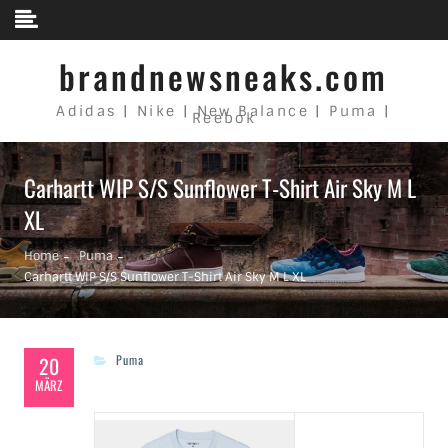
Skip to content
brandnewsneaks.com
Adidas | Nike | New Balance | Puma |
Reebok
Carhartt WIP S/S Sunflower T-Shirt Air Sky M L
XL
Home
Puma
Carhartt WIP S/S Sunflower T-Shirt Air Sky M L XL
20
Puma
MÄRZ