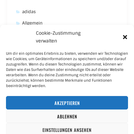
adidas
Allgemein
Cookie-Zustimmung
Asics
verwalten
Carhartt
Um dir ein optimales Erlebnis zu bieten, verwenden wir Technologien
New Balance
wie Cookies, um Geräteinformationen zu speichern und/oder darauf
zuzugreifen. Wenn du diesen Technologien zustimmst, können wir
Nike
Daten wie das Surfverhalten oder eindeutige IDs auf dieser Website
verarbeiten. Wenn du deine Zustimmung nicht erteilst oder
Puma
zurückziehst, können bestimmte Merkmale und Funktionen
beeinträchtigt werden.
Skateboard
AKZEPTIEREN
Sneaker
ABLEHNEN
EINSTELLUNGEN ANSEHEN