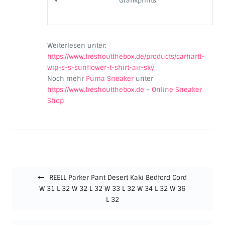
Grafikprints
Weiterlesen unter:
https://www.freshoutthebox.de/products/carhartt-
wip-s-s-sunflower-t-shirt-air-sky
Noch mehr
Puma Sneaker
unter
https://www.freshoutthebox.de
–
Online Sneaker
Shop
Beitragsnavigation
REELL Parker Pant Desert Kaki Bedford Cord
W 31 L 32 W 32 L 32 W 33 L 32 W 34 L 32 W 36
L 32