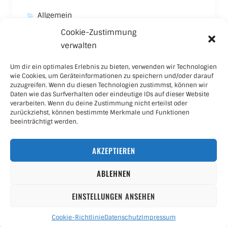
Allgemein
Cookie-Zustimmung
Asics
verwalten
Carhartt
Um dir ein optimales Erlebnis zu bieten, verwenden wir Technologien
New Balance
wie Cookies, um Geräteinformationen zu speichern und/oder darauf
zuzugreifen. Wenn du diesen Technologien zustimmst, können wir
Nike
Daten wie das Surfverhalten oder eindeutige IDs auf dieser Website
verarbeiten. Wenn du deine Zustimmung nicht erteilst oder
Puma
zurückziehst, können bestimmte Merkmale und Funktionen
beeinträchtigt werden.
Skateboard
AKZEPTIEREN
Sneaker
ABLEHNEN
EINSTELLUNGEN ANSEHEN
Cookie-Richtlinie
Datenschutz
Impressum