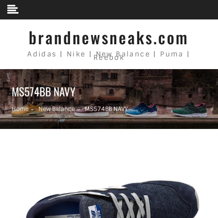
Skip to content
brandnewsneaks.com
Adidas | Nike | New Balance | Puma |
Reebok
MS574BB NAVY
Home
New Balance
MS574BB NAVY