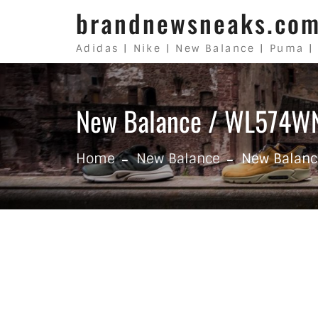
Skip to content
brandnewsneaks.co
Adidas | Nike | New Balance | Puma |
New Balance / WL574WN
Home
New Balance
New Balanc