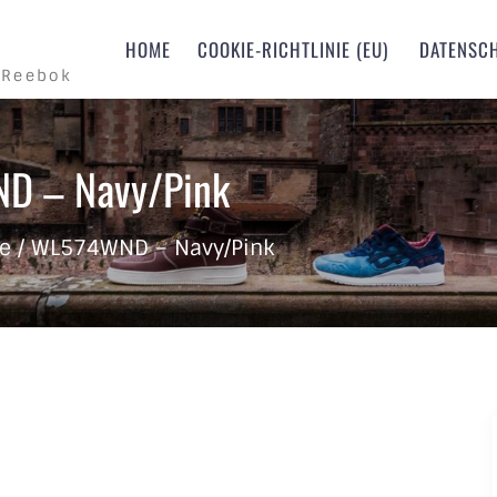
m
HOME
COOKIE-RICHTLINIE (EU)
DATENSC
 Reebok
D – Navy/Pink
e / WL574WND – Navy/Pink