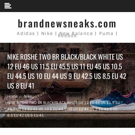
Skip to content
brandnewsneaks.com
Adidas | Nike | New Balance | Puma |
Reebok
NIKE ROSHE TWO BR BLACK/BLACK WHITE US
12 EU 46 US 11.5 EU 45.5 US 11 EU 45 US 10.5
EU 44.5 US 10 EU 44 US 9 EU 42.5 US 8.5 EU 42
US 8 EU 41
Home
Nike
NIKE ROSHE TWO BR BLACK/BLACK WHITE US 12 EU 46 US 11.5 EU
45.5 US 11 EU 45 US 10.5 EU 44.5 US 10 EU 44 US 9 EU 42.5 US
8.5 EU 42 US 8 EU 41