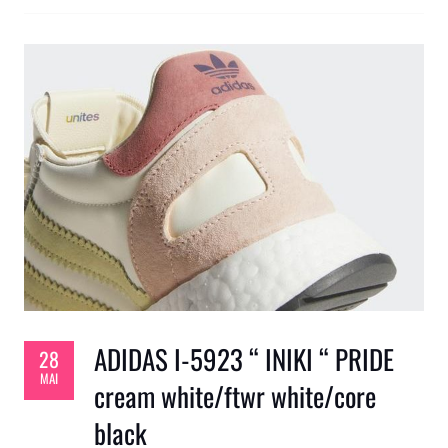
ADIDAS I-5923 “ INIKI “ PRIDE
28
MAI
cream white/ftwr white/core
black