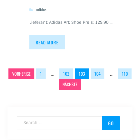
adidas
Lieferant: Adidas Art: Shoe Preis: 129.90 …
READ MORE
Beitragsnavigation
VORHERIGE
1
…
102
103
104
…
110
NÄCHSTE
Search for: