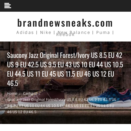
Skip to content
brandnewsneaks.com
Adidas | Nike | New Balance | Puma |
Reebok
Saucony Jazz Original Forest/Ivory US 8.5 EU 42
US 9 EU 42.5 US 9.5 EU 43 US 10 EU 44 US 10.5
EU 44.5 US 11 EU 45 US 11.5 EU 46 US 12 EU
46.5
Home
Carhartt
Saucony Jazz Original Forest/Ivory US 8.5 EU 42 US 9 EU 42.5 US
9.5 EU 43 US 10 EU 44 US 10.5 EU 44.5 US 11 EU 45 US 11.5 EU
46 US 12 EU 46.5