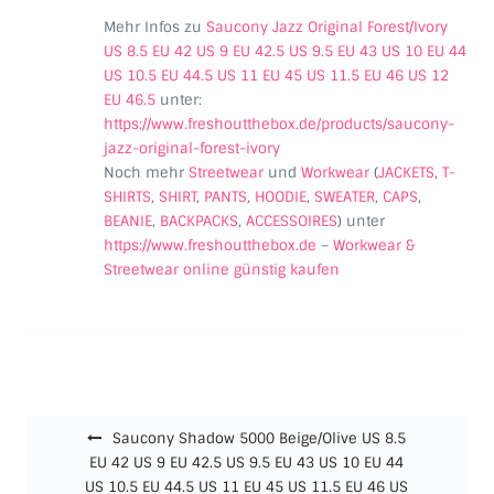
Mehr Infos zu
Saucony Jazz Original Forest/Ivory
US 8.5 EU 42 US 9 EU 42.5 US 9.5 EU 43 US 10 EU 44
US 10.5 EU 44.5 US 11 EU 45 US 11.5 EU 46 US 12
EU 46.5
unter:
https://www.freshoutthebox.de/products/saucony-
jazz-original-forest-ivory
Noch mehr
Streetwear
und
Workwear
(
JACKETS
,
T-
SHIRTS
,
SHIRT
,
PANTS
,
HOODIE
,
SWEATER
,
CAPS
,
BEANIE
,
BACKPACKS
,
ACCESSOIRES
) unter
https://www.freshoutthebox.de
–
Workwear &
Streetwear online günstig kaufen
Beitragsnavigation
Saucony Shadow 5000 Beige/Olive US 8.5
EU 42 US 9 EU 42.5 US 9.5 EU 43 US 10 EU 44
US 10.5 EU 44.5 US 11 EU 45 US 11.5 EU 46 US