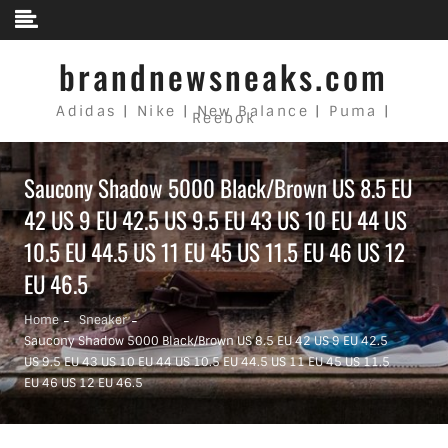
Skip to content
brandnewsneaks.com
Adidas | Nike | New Balance | Puma |
Reebok
Saucony Shadow 5000 Black/Brown US 8.5 EU
42 US 9 EU 42.5 US 9.5 EU 43 US 10 EU 44 US
10.5 EU 44.5 US 11 EU 45 US 11.5 EU 46 US 12
EU 46.5
Home
Sneaker
Saucony Shadow 5000 Black/Brown US 8.5 EU 42 US 9 EU 42.5
US 9.5 EU 43 US 10 EU 44 US 10.5 EU 44.5 US 11 EU 45 US 11.5
EU 46 US 12 EU 46.5