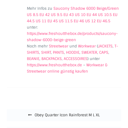
Mehr Infos zu
Saucony Shadow 6000 Beige/Green
US 8.5 EU 42 US 9.5 EU 43 US 10 EU 44 US 10.5 EU
44.5 US 11 EU 45 US 11.5 EU 46 US 12 EU 46.5
unter:
https://www.freshoutthebox.de/products/saucony-
shadow-6000-beige-green
Noch mehr
Streetwear
und
Workwear
(
JACKETS
,
T-
SHIRTS
,
SHIRT
,
PANTS
,
HOODIE
,
SWEATER
,
CAPS
,
BEANIE
,
BACKPACKS
,
ACCESSOIRES
) unter
https://www.freshoutthebox.de
–
Workwear &
Streetwear online günstig kaufen
Beitragsnavigation
Obey Quarter Icon Rainforest M L XL