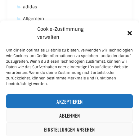
adidas
Allgemein
Cookie-Zustimmung
Asics
verwalten
Carhartt
Um dir ein optimales Erlebnis zu bieten, verwenden wir Technologien
New Balance
wie Cookies, um Geräteinformationen zu speichern und/oder darauf
zuzugreifen. Wenn du diesen Technologien zustimmst, können wir
Nike
Daten wie das Surfverhalten oder eindeutige IDs auf dieser Website
verarbeiten. Wenn du deine Zustimmung nicht erteilst oder
Puma
zurückziehst, können bestimmte Merkmale und Funktionen
beeinträchtigt werden.
Skateboard
AKZEPTIEREN
Sneaker
ABLEHNEN
EINSTELLUNGEN ANSEHEN