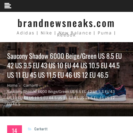
Skip to content
brandnewsneaks.com
Adidas | Nike | New Balance | Puma |
Reebok
Saucony Shadow 6000 Beige/Green US 8.5 EU
42 US 9.5 EU 43 US 10 EU 44 US 10.5 EU 44.5
US 11 EU 45 US 11.5 EU 46 US 12 EU 46.5
Home
Carhartt
Saucony Shadow 6000 Beige/Green US 8.5 EU 42 US 9.5 EU 43
US 10 EU 44 US 10.5 EU 44.5 US 11 EU 45 US 11.5 EU 46 US 12
EU 46.5
14
Carhartt