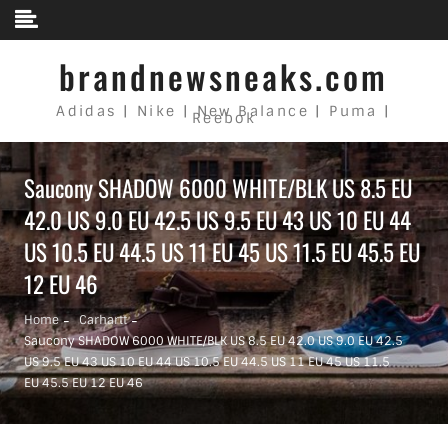
Skip to content
brandnewsneaks.com
Adidas | Nike | New Balance | Puma |
Reebok
Saucony SHADOW 6000 WHITE/BLK US 8.5 EU
42.0 US 9.0 EU 42.5 US 9.5 EU 43 US 10 EU 44
US 10.5 EU 44.5 US 11 EU 45 US 11.5 EU 45.5 EU
12 EU 46
Home
Carhartt
Saucony SHADOW 6000 WHITE/BLK US 8.5 EU 42.0 US 9.0 EU 42.5
US 9.5 EU 43 US 10 EU 44 US 10.5 EU 44.5 US 11 EU 45 US 11.5
EU 45.5 EU 12 EU 46