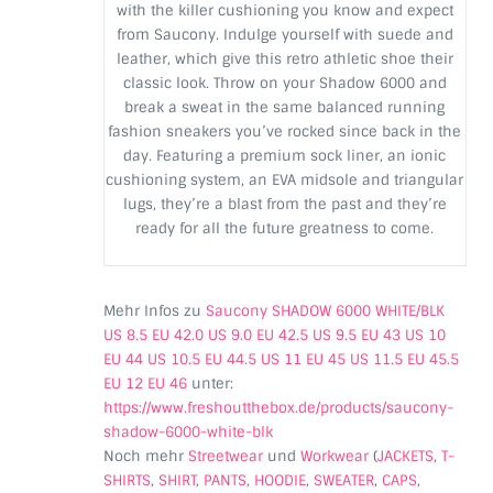
with the killer cushioning you know and expect
from Saucony. Indulge yourself with suede and
leather, which give this retro athletic shoe their
classic look. Throw on your Shadow 6000 and
break a sweat in the same balanced running
fashion sneakers you’ve rocked since back in the
day. Featuring a premium sock liner, an ionic
cushioning system, an EVA midsole and triangular
lugs, they’re a blast from the past and they’re
ready for all the future greatness to come.
Mehr Infos zu
Saucony SHADOW 6000 WHITE/BLK
US 8.5 EU 42.0 US 9.0 EU 42.5 US 9.5 EU 43 US 10
EU 44 US 10.5 EU 44.5 US 11 EU 45 US 11.5 EU 45.5
EU 12 EU 46
unter:
https://www.freshoutthebox.de/products/saucony-
shadow-6000-white-blk
Noch mehr
Streetwear
und
Workwear
(
JACKETS
,
T-
SHIRTS
,
SHIRT
,
PANTS
,
HOODIE
,
SWEATER
,
CAPS
,