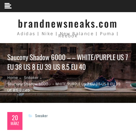
Skip to content
brandnewsneaks.com
Adidas | Nike | New Balance | Puma |
Reebok
Saucony Shadow 6000 – – WHITE/PURPLE US 7
EU 38 US 8 EU 39 US 8.5 EU 40
Home
Sneaker
Saucony Shadow 6000 – – WHITE/PURPLE US 7 EU 38 US 8 EU 39
US 8.5 EU 40
20
Sneaker
MÄRZ