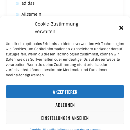
adidas
Allgemein
Cookie-Zustimmung
Asics
verwalten
Carhartt
Um dir ein optimales Erlebnis zu bieten, verwenden wir Technologien
New Balance
wie Cookies, um Geräteinformationen zu speichern und/oder darauf
zuzugreifen. Wenn du diesen Technologien zustimmst, können wir
Nike
Daten wie das Surfverhalten oder eindeutige IDs auf dieser Website
verarbeiten. Wenn du deine Zustimmung nicht erteilst oder
Puma
zurückziehst, können bestimmte Merkmale und Funktionen
beeinträchtigt werden.
Skateboard
AKZEPTIEREN
Sneaker
ABLEHNEN
EINSTELLUNGEN ANSEHEN