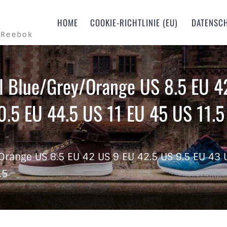
m
HOME
COOKIE-RICHTLINIE (EU)
DATENSC
 Reebok
l Blue/Grey/Orange US 8.5 EU 4
.5 EU 44.5 US 11 EU 45 US 11.5
Orange US 8.5 EU 42 US 9 EU 42.5 US 9.5 EU 43 
.5