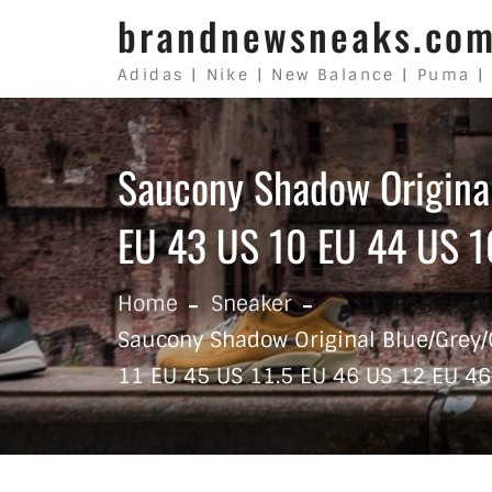
Skip to content
brandnewsneaks.co
Adidas | Nike | New Balance | Puma |
Saucony Shadow Origina
EU 43 US 10 EU 44 US 10
Home
Sneaker
Saucony Shadow Original Blue/Grey/
11 EU 45 US 11.5 EU 46 US 12 EU 46