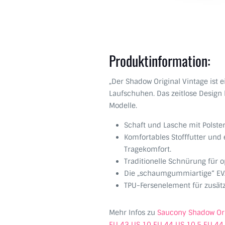
Produktinformation:
„Der Shadow Original Vintage ist
Laufschuhen. Das zeitlose Design 
Modelle.
Schaft und Lasche mit Polste
Komfortables Stofffutter und
Tragekomfort.
Traditionelle Schnürung für o
Die „schaumgummiartige“ EVA
TPU-Fersenelement für zusätz
Mehr Infos zu
Saucony Shadow Ori
EU 43 US 10 EU 44 US 10.5 EU 44