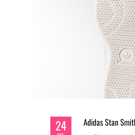
Adidas Stan Smi
24
OKT.