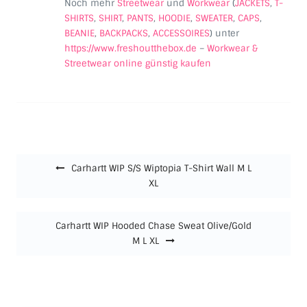
Noch mehr
Streetwear
und
Workwear
(
JACKETS
,
T-
SHIRTS
,
SHIRT
,
PANTS
,
HOODIE
,
SWEATER
,
CAPS
,
BEANIE
,
BACKPACKS
,
ACCESSOIRES
) unter
https://www.freshoutthebox.de
–
Workwear &
Streetwear online günstig kaufen
Beitragsnavigation
Carhartt WIP S/S Wiptopia T-Shirt Wall M L
XL
Carhartt WIP Hooded Chase Sweat Olive/Gold
M L XL