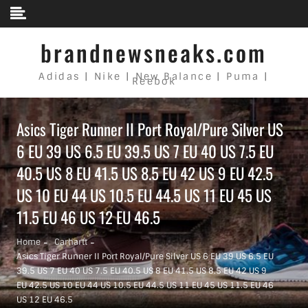
Skip to content
brandnewsneaks.com
Adidas | Nike | New Balance | Puma |
Reebok
Asics Tiger Runner II Port Royal/Pure Silver US
6 EU 39 US 6.5 EU 39.5 US 7 EU 40 US 7.5 EU
40.5 US 8 EU 41.5 US 8.5 EU 42 US 9 EU 42.5
US 10 EU 44 US 10.5 EU 44.5 US 11 EU 45 US
11.5 EU 46 US 12 EU 46.5
Home
Carhartt
Asics Tiger Runner II Port Royal/Pure Silver US 6 EU 39 US 6.5 EU
39.5 US 7 EU 40 US 7.5 EU 40.5 US 8 EU 41.5 US 8.5 EU 42 US 9
EU 42.5 US 10 EU 44 US 10.5 EU 44.5 US 11 EU 45 US 11.5 EU 46
US 12 EU 46.5