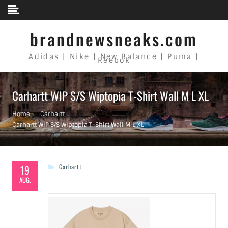
Skip to content
brandnewsneaks.com
Adidas | Nike | New Balance | Puma |
Reebok
Carhartt WIP S/S Wiptopia T-Shirt Wall M L XL
Home
Carhartt
Carhartt WIP S/S Wiptopia T-Shirt Wall M L XL
19
Carhartt
AUG.