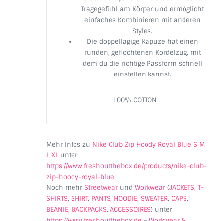
Tragegefühl am Körper und ermöglicht
einfaches Kombinieren mit anderen
Styles.
Die doppellagige Kapuze hat einen
runden, geflochtenen Kordelzug, mit
dem du die richtige Passform schnell
einstellen kannst.
100% COTTON
Mehr Infos zu
Nike Club Zip Hoody Royal Blue S M
L XL
unter:
https://www.freshoutthebox.de/products/nike-club-
zip-hoody-royal-blue
Noch mehr
Streetwear
und
Workwear
(
JACKETS
,
T-
SHIRTS
,
SHIRT
,
PANTS
,
HOODIE
,
SWEATER
,
CAPS
,
BEANIE
,
BACKPACKS
,
ACCESSOIRES
) unter
https://www.freshoutthebox.de
–
Workwear &