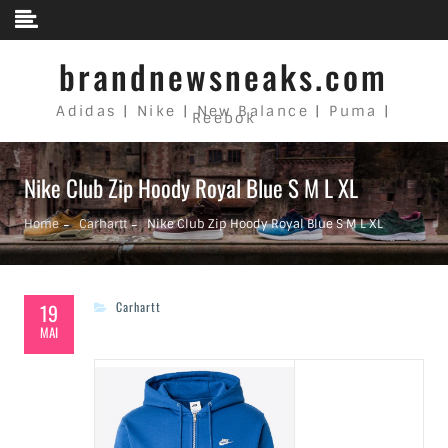
Skip to content
brandnewsneaks.com
Adidas | Nike | New Balance | Puma |
Reebok
Nike Club Zip Hoody Royal Blue S M L XL
Home
Carhartt
Nike Club Zip Hoody Royal Blue S M L XL
19
Carhartt
MAI