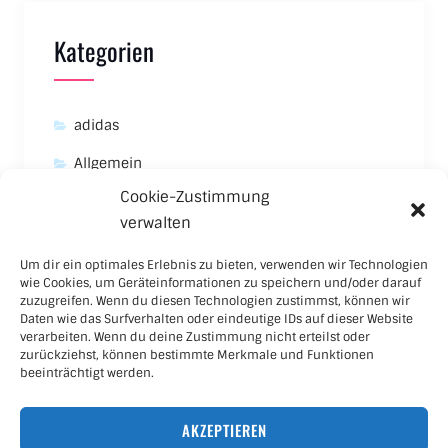
Kategorien
adidas
Allgemein
Cookie-Zustimmung
Asics
verwalten
Carhartt
Um dir ein optimales Erlebnis zu bieten, verwenden wir Technologien
New Balance
wie Cookies, um Geräteinformationen zu speichern und/oder darauf
zuzugreifen. Wenn du diesen Technologien zustimmst, können wir
Nike
Daten wie das Surfverhalten oder eindeutige IDs auf dieser Website
verarbeiten. Wenn du deine Zustimmung nicht erteilst oder
Puma
zurückziehst, können bestimmte Merkmale und Funktionen
beeinträchtigt werden.
Skateboard
AKZEPTIEREN
Sneaker