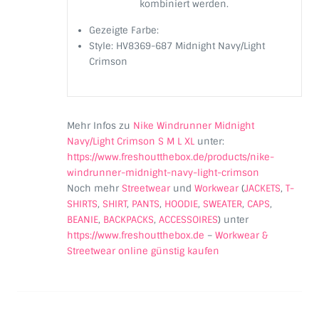
kombiniert werden.
Gezeigte Farbe:
Style: HV8369-687 Midnight Navy/Light
Crimson
Mehr Infos zu
Nike Windrunner Midnight
Navy/Light Crimson S M L XL
unter:
https://www.freshoutthebox.de/products/nike-
windrunner-midnight-navy-light-crimson
Noch mehr
Streetwear
und
Workwear
(
JACKETS
,
T-
SHIRTS
,
SHIRT
,
PANTS
,
HOODIE
,
SWEATER
,
CAPS
,
BEANIE
,
BACKPACKS
,
ACCESSOIRES
) unter
https://www.freshoutthebox.de
–
Workwear &
Streetwear online günstig kaufen