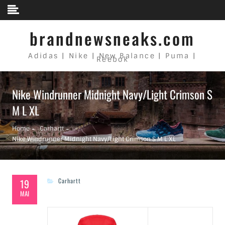
Skip to content
brandnewsneaks.com
Adidas | Nike | New Balance | Puma |
Reebok
Nike Windrunner Midnight Navy/Light Crimson S
M L XL
Home
Carhartt
Nike Windrunner Midnight Navy/Light Crimson S M L XL
19
Carhartt
MAI