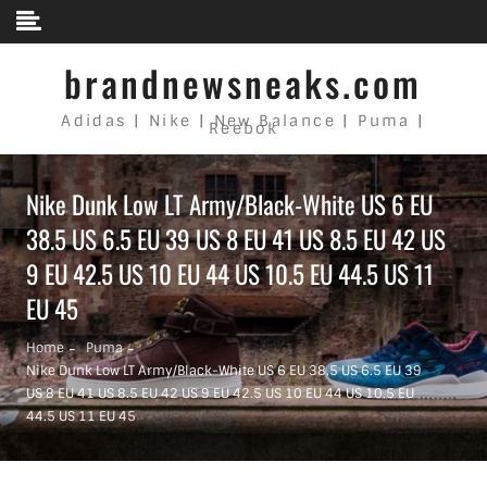
Skip to content
brandnewsneaks.com
Adidas | Nike | New Balance | Puma |
Reebok
Nike Dunk Low LT Army/Black-White US 6 EU
38.5 US 6.5 EU 39 US 8 EU 41 US 8.5 EU 42 US
9 EU 42.5 US 10 EU 44 US 10.5 EU 44.5 US 11
EU 45
Home
Puma
Nike Dunk Low LT Army/Black-White US 6 EU 38.5 US 6.5 EU 39
US 8 EU 41 US 8.5 EU 42 US 9 EU 42.5 US 10 EU 44 US 10.5 EU
44.5 US 11 EU 45