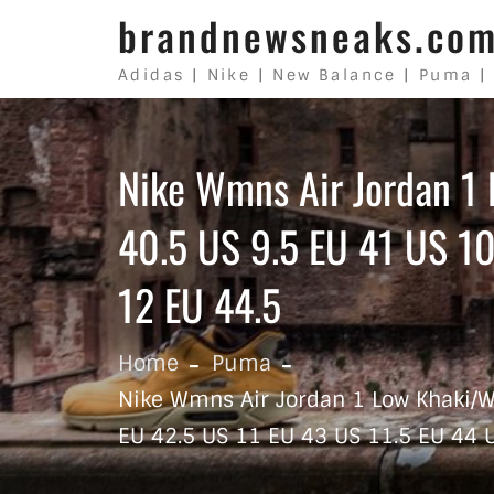
Skip to content
brandnewsneaks.co
Adidas | Nike | New Balance | Puma |
Nike Wmns Air Jordan 1 
40.5 US 9.5 EU 41 US 10
12 EU 44.5
Home
Puma
Nike Wmns Air Jordan 1 Low Khaki/Wh
EU 42.5 US 11 EU 43 US 11.5 EU 44 