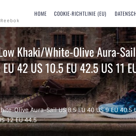
m
HOME
COOKIE-RICHTLINIE (EU)
DATENSC
 Reebok
Low Khaki/White-Olive Aura-Sai
 EU 42 US 10.5 EU 42.5 US 11 E
ite-Olive Aura-Sail US 8.5 EU 40 US 9 EU 40.5 
US 12 EU 44.5