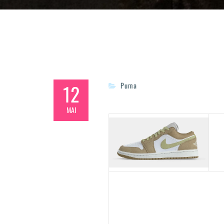
12
Puma
MAI