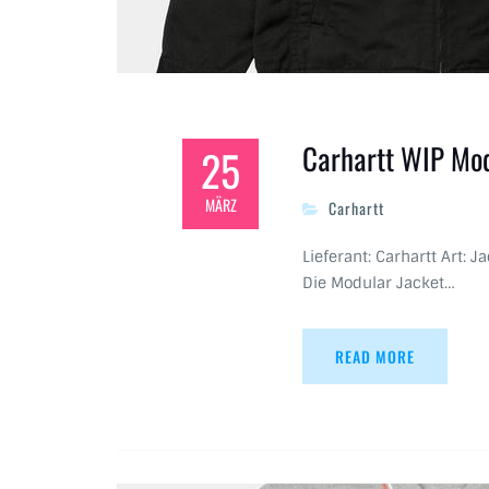
Carhartt WIP Mod
25
MÄRZ
Carhartt
Lieferant: Carhartt Art: 
Die Modular Jacket…
READ MORE