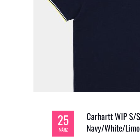
Carhartt WIP S/S
25
Navy/White/Limo
MÄRZ