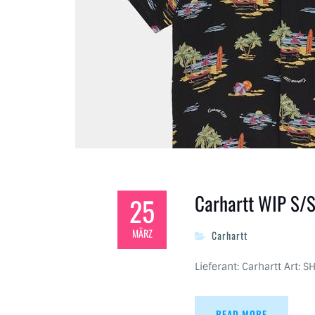
Carhartt WIP S/S
25
MÄRZ
Carhartt
Lieferant: Carhartt Art: S
READ MORE