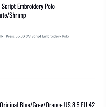
 Script Embroidery Polo
ite/Shrimp
HIRT Preis: 55.00 S/S Script Embroidery Polo
Original Blue/Grey/Orange US 8.5 EU 42