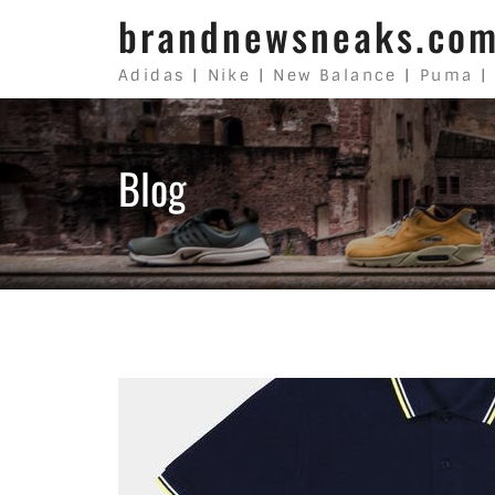
Skip to content
brandnewsneaks.co
Adidas | Nike | New Balance | Puma |
Blog