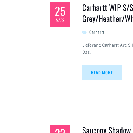
Carhartt WIP S/S
25
Grey/Heather/Wh
MÄRZ
Carhartt
Lieferant: Carhartt Art: S
Das…
READ MORE
Saucony Shadow 